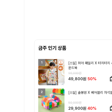
금주 인기 상품
1
[스딜] 희아 패밀리 X 터치터치 
운드북
99,000원
49,800원
50%
2
[스딜] 솔봉맘 X 베어블리 자석
50,000원
29,900원
40%