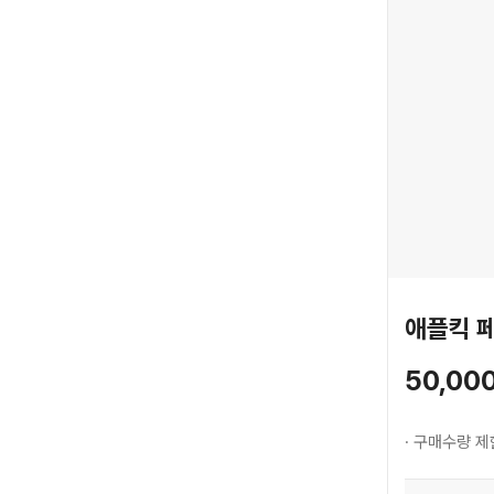
애플킥 페
50,00
· 구매수량 제