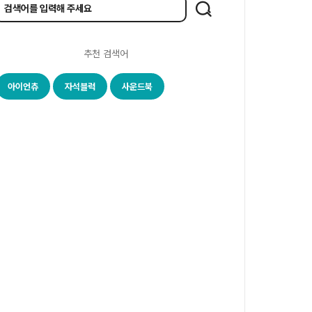
추천 검색어
아이언츄
자석블럭
사운드북