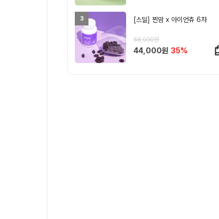
3
[스딜] 찐맘 x 아이언츄 6차
68,000원
44,000원
35%