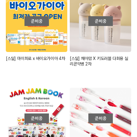
[스딜] 마이희로 x 바이오가이아 4차
[스딜] 채아맘 X 키도러블 다회용 실
리콘약병 2차