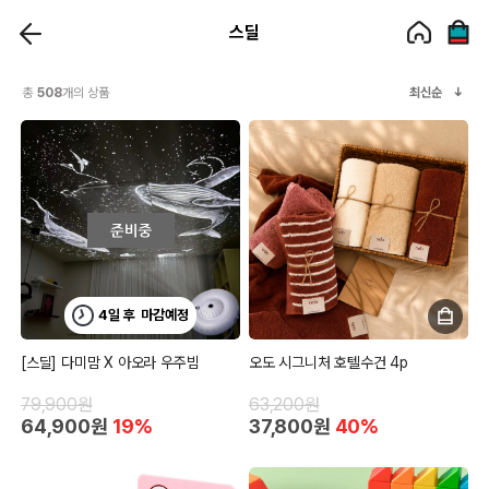
스딜
총
508
개의 상품
최신순
4일 후
마감예정
[스딜] 다미맘 X 아오라 우주빔
오도 시그니처 호텔수건 4p
79,900원
63,200원
64,900원
19%
37,800원
40%