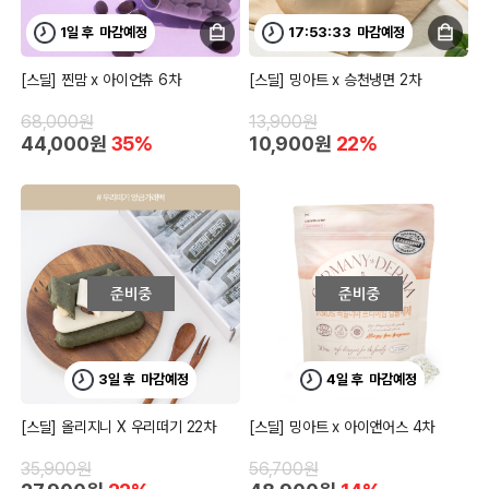
1일 후
마감예정
17:53:32
마감예정
[스딜] 찐맘 x 아이언츄 6차
[스딜] 밍아트 x 승천냉면 2차
68,000원
13,900원
44,000원
35%
10,900원
22%
3일 후
마감예정
4일 후
마감예정
[스딜] 올리지니 X 우리떠기 22차
[스딜] 밍아트 x 아이앤어스 4차
35,900원
56,700원