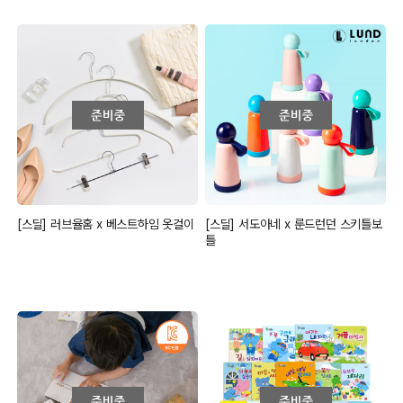
[스딜] 러브율홈 x 베스트하임 옷걸이
[스딜] 서도아네 x 룬드런던 스키틀보
틀