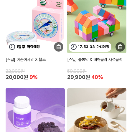
1일 후
마감예정
17:53:32
마감예정
[스딜] 이준이서맘 X 힐조
[스딜] 솔봉맘 X 베어블리 자석블럭
22,000원
50,000원
20,000원
9%
29,900원
40%