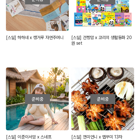
[스딜] 하하네 x 캥거루 자연주머니
[스딜] 건빵맘 x 코리의 생활동화 20
권 set
[스딜] 이준이서맘 x 스네프
[스딜] 껀미언니 x 맵꾸미 13차