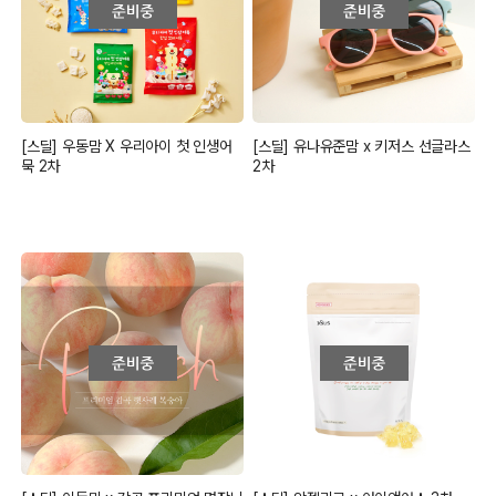
[스딜] 우동맘 X 우리아이 첫 인생어
[스딜] 유나유준맘 x 키저스 선글라스
묵 2차
2차