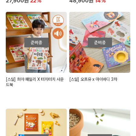
27,900원
22%
48,900원
14%
[스딜] 희아 패밀리 X 터치터치 사운
[스딜] 오프유 x 마이바디 3차
드북