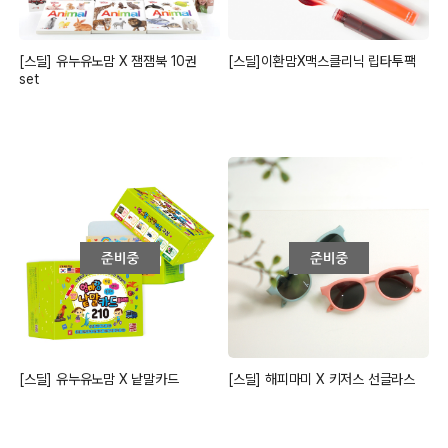
[스딜] 유누유노맘 X 잼잼북 10권
[스딜]이환맘X맥스클리닉 립타투팩
set
[스딜] 유누유노맘 X 낱말카드
[스딜] 해피마미 X 키저스 선글라스