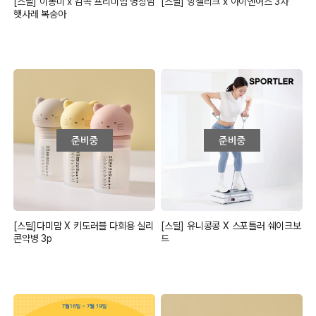
[스딜] 이동미 x 감곡 프리미엄 명장님
[스딜] 앙젤리크 x 아이앤어스 3차
햇사레 복숭아
[스딜]다미맘 X 키도러블 다회용 실리
[스딜] 유니콩콩 X 스포틀러 쉐이크보
콘약병 3p
드