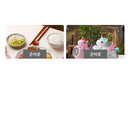
[스딜] 만자쿡 x 화아담 쪽갈비
[스딜] 벨리맘 x 키저스 버블건