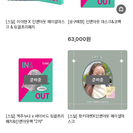
[스딜] 이아현 X 인앤아웃 페이셜마스
[공구예정] 인앤아웃 마스크&코팩
크 & 링클프리패치
63,000원
[스딜] 맥주누나 x 바이비드 링클프리
[스딜] 팡키마켓X인앤아웃 페이셜마
패치&인앤아웃팩 "2차"
스크