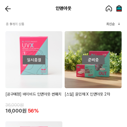
인앤아웃
총
9
개의 상품
최신순
[공구예정] 바이비드 인앤아웃 썬패치
[스딜] 윤민채 X 인앤아웃 2차
36,000원
16,000원
56%